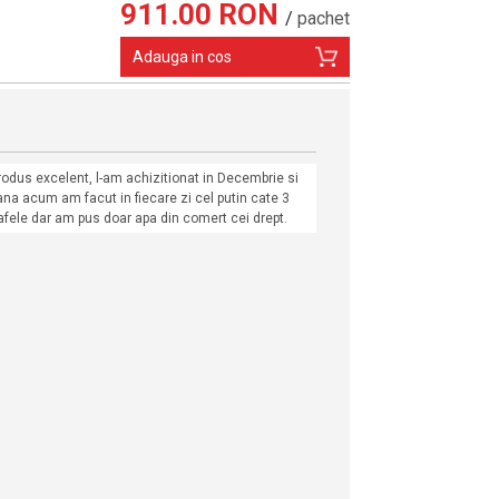
911.00 RON
/
pachet
Adauga in cos
rodus excelent, l-am achizitionat in Decembrie si
ana acum am facut in fiecare zi cel putin cate 3
afele dar am pus doar apa din comert cei drept.