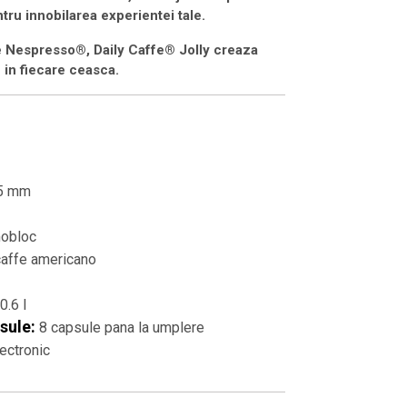
ru innobilarea experientei tale.
le Nespresso
®, Daily Caffe® Jolly creaza
 in fiecare ceasca.
75 mm
mobloc
affe americano
0.6 l
sule:
8 capsule pana la umplere
ectronic