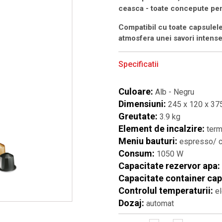
ceasca - toate concepute pent
Compatibil cu toate capsule
atmosfera unei savori intense
Specificatii
Culoare:
Alb - Negru
Dimensiuni:
245 x 120 x 3
Greutate:
3.9 kg
Element de incalzire:
ter
Meniu bauturi:
espresso/ c
Consum:
1050 W
Capacitate rezervor apa:
Capacitate container cap
Controlul temperaturii:
el
Dozaj:
automat