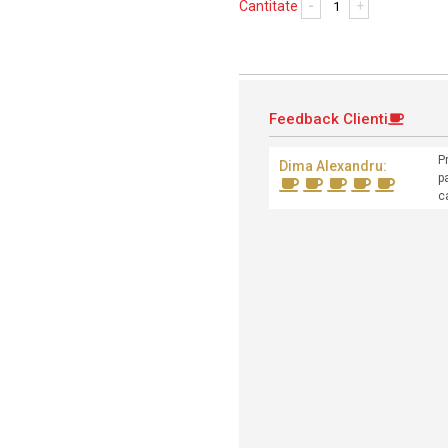
Cantitate
-
+
Feedback Clienti
P
Dima Alexandru:
p
c