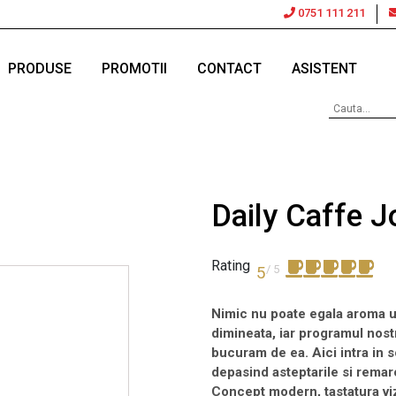
0751 111 211
PRODUSE
PROMOTII
CONTACT
ASISTENT
Daily Caffe J
Rating
/ 5
5
Nimic nu poate egala aroma u
dimineata, iar programul nost
bucuram de ea. Aici intra in 
depasind asteptarile si rema
Concept modern, tastatura vizu