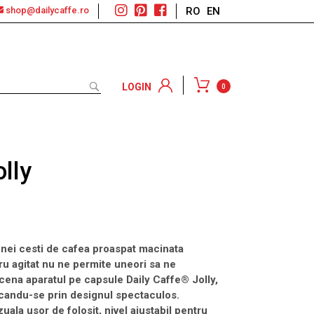
shop@dailycaffe.ro
RO
EN
LOGIN
0
olly
nei cesti de cafea proaspat macinata
ru agitat nu ne permite uneori sa ne
scena aparatul pe capsule Daily Caffe
® Jolly,
rcandu-se prin designul spectaculos.
ala usor de folosit, nivel ajustabil pentru