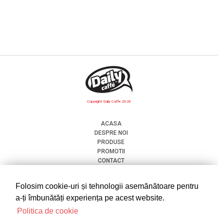
Copyright Daily Caffe 2026
ACASA
DESPRE NOI
PRODUSE
PROMOTII
CONTACT
CONTUL MEU
COSUL MEU
Folosim cookie-uri și tehnologii asemănătoare pentru
TERMENI SI CONDITII
a-ți îmbunătăți experiența pe acest website.
POLITICA DE CONFIDENTIALITATE
Politica de cookie
COOKIES